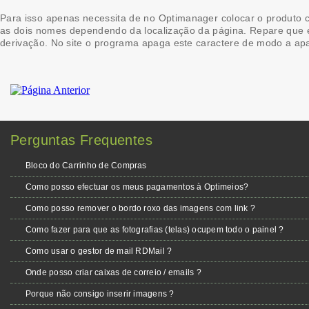
Para isso apenas necessita de no Optimanager colocar o produt
as dois nomes dependendo da localização da página. Repare que 
derivação. No site o programa apaga este caractere de modo a ap
Perguntas Frequentes
Bloco do Carrinho de Compras
Como posso efectuar os meus pagamentos à Optimeios?
Como posso remover o bordo roxo das imagens com link ?
Como fazer para que as fotografias (telas) ocupem todo o painel ?
Como usar o gestor de mail RDMail ?
Onde posso criar caixas de correio / emails ?
Porque não consigo inserir imagens ?