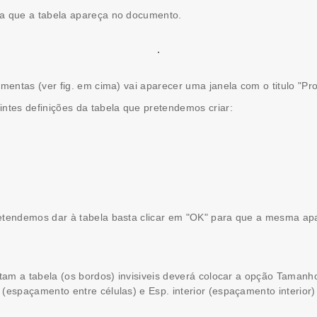
a que a tabela apareça no documento.
mentas (ver fig. em cima) vai aparecer uma janela com o titulo "Pr
ntes definições da tabela que pretendemos criar:
etendemos dar à tabela basta clicar em "OK" para que a mesma apar
itam a tabela (os bordos) invisiveis deverá colocar a opção Taman
(espaçamento entre células) e Esp. interior (espaçamento interio